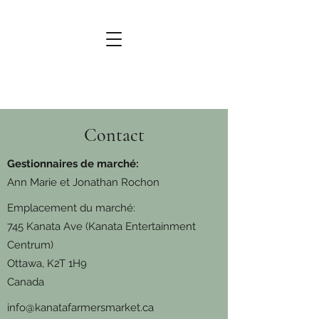
Contact
Gestionnaires de marché:
Ann Marie et Jonathan Rochon
Emplacement du marché:
745 Kanata Ave (Kanata Entertainment
Centrum)
Ottawa, K2T 1H9
Canada
info@kanatafarmersmarket.ca